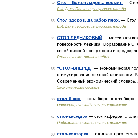
Стол - Божья ладонь: кормит.
— Стол
62
В.И. Даль. Пословицы русского народа
Стол здоров, да забор плох.
— Стол з
63
В.И. Даль. Пословицы русского народа
СТОЛ ЛЕДНИКОВЫЙ
— массивная кам
64
поверхности ледника. Образование С. 
своей нижней поверхности и предохра
Геологическая энциклопедия
"СТОЛ-ВПЕРЕД"
— экономическая пол
65
стимулирования деловой активности. Ра
Современный экономический словарь. 2 
Экономический словарь
стол-бюро
— стол бюро, стола бюро 
66
Орфографический словарь-справочник
стол-кафедра
— стол кафедра, стола
67
Орфографический словарь-справочник
стол-конторка
— стол конторка, стола
68