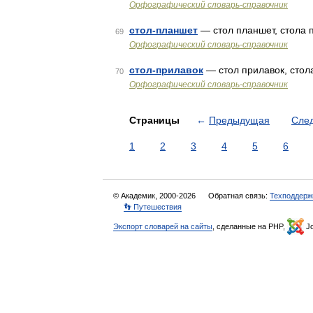
Орфографический словарь-справочник
стол-планшет
— стол планшет, стола
69
Орфографический словарь-справочник
стол-прилавок
— стол прилавок, стол
70
Орфографический словарь-справочник
Страницы
←
Предыдущая
Сле
1
2
3
4
5
6
© Академик, 2000-2026
Обратная связь:
Техподдерж
👣 Путешествия
Экспорт словарей на сайты
, сделанные на PHP,
Jo