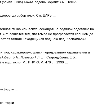
 (земля, нива) Божья ладонь: кормит. См. ПИЩА …
доров, да забор плох. См. ЦАРЬ …
енная глыба или плита, лежащая на ледяной подставке на
л. Объясняется тем, что глыба не прогревается солнцем до
няет от таяния находящийся под нею лед. Если&#8230; …
итика, характеризующаяся чередованием ограничения и
йзберг Б.А., Лозовский Л.Ш., Стародубцева Е.Б..
е изд., испр. М.: ИНФРА М. 479 с.. 1999 …
…
 кафедры …
 конторки …