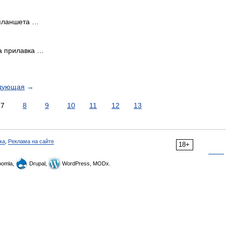
 планшета …
а прилавка …
дующая
→
7
8
9
10
11
12
13
ка
,
Реклама на сайте
18+
omla,
Drupal,
WordPress, MODx.